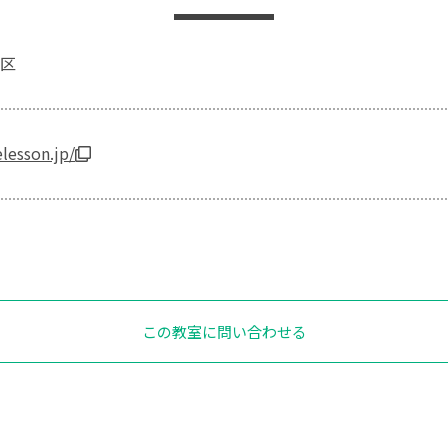
区
elesson.jp/
この教室に問い合わせる