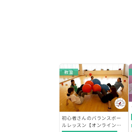
教室
初心者さんのバランスボー
ルレッスン【オンラインレ
ッスンあり】