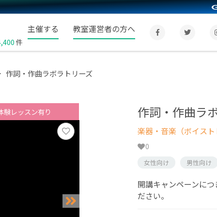
主催する
教室運営者の方へ
4,400
件
作詞・作曲ラボラトリーズ
作詞・作曲ラ
体験レッスン有り
楽器・音楽（ボイスト
0
女性向け
男性向け
開講キャンペーンにつき
ださい。