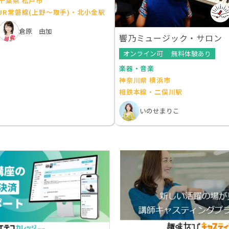
千葉県 松戸市
JR常磐線(上野～取手)・北小金駅
倉原 由加
響乃ミュージック・サロン
オンライン可
無料体験あり
楽器・音楽
神奈川県 横浜市
相鉄本線・二俣川駅
いのせまりこ