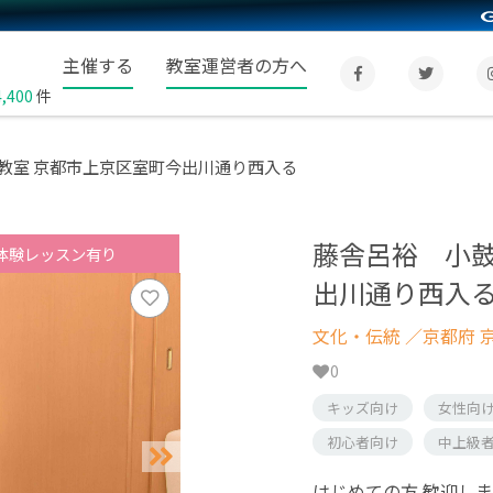
主催する
教室運営者の方へ
4,400
件
教室 京都市上京区室町今出川通り西入る
藤舎呂裕 小鼓
体験レッスン有り
出川通り西入
文化・伝統
／京都府 
0
キッズ向け
女性向
初心者向け
中上級
はじめての方 歓迎し