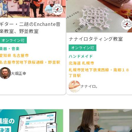
ギター・二胡のEnchante音
楽教室、野並教室
ナナイロタティング教室
オンライン可
オンライン可
楽器・音楽
愛知県 名古屋市
ハンドメイド
名古屋市営地下鉄桜通線・野並駅
北海道 札幌市
札幌市営地下鉄東西線・南郷１８
大畑正幸
丁目駅
ナナイロ。