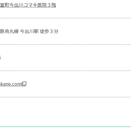
室町今出川コマキ医院３階
鉄烏丸線 今出川駅 徒歩３分
5
uakane.com