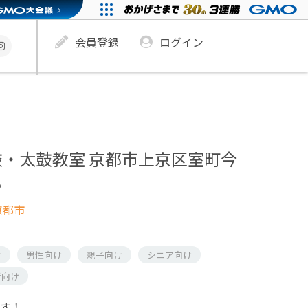
会員登録
ログイン
・太鼓教室 京都市上京区室町今
る
京都市
け
男性向け
親子向け
シニア向け
者向け
ます！