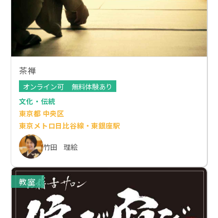
茶禅
オンライン可
無料体験あり
文化・伝統
東京都 中央区
東京メトロ日比谷線・東銀座駅
竹田 理絵
教室