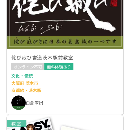
侘び寂び書道茨木駅前教室
オンライン不可
無料体験あり
文化・伝統
大阪府 茨木市
京都線・茨木駅
白倉 翠娟
教室