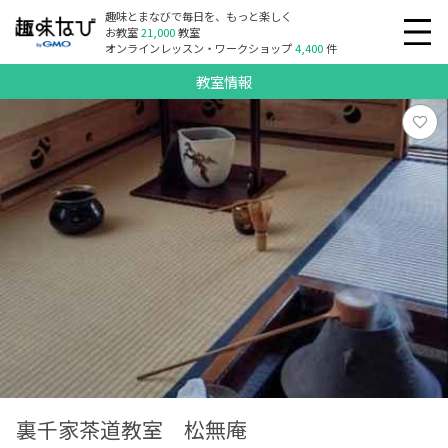
趣味とまなびで毎日を、もっと楽しく
お教室
21,000
教室
オンラインレッスン・ワークショップ
4,400
件
教室情報
裏千家茶道教室 松無庵