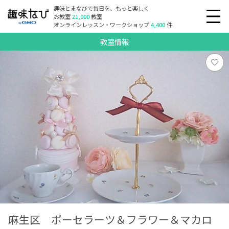
趣味とまなびで毎日を、もっと楽しく
お教室
21,000
教室
オンラインレッスン・ワークショップ
4,400
件
教室情報
麻生区 ポーセラーツ＆フラワー＆マカロ