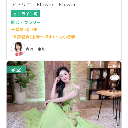
アトリエ Flower Flower
オンライン可
園芸・フラワー
千葉県 松戸市
JR常磐線(上野～取手)・北小金駅
倉原 由加
教室