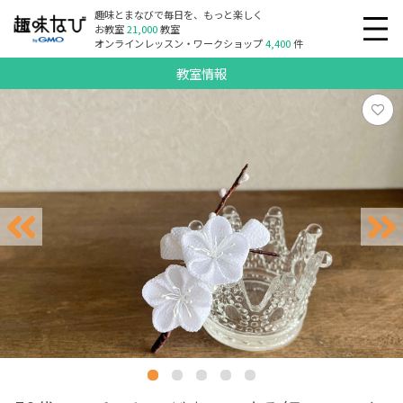
趣味とまなびで毎日を、もっと楽しく
お教室
21,000
教室
オンラインレッスン・ワークショップ
4,400
件
教室情報