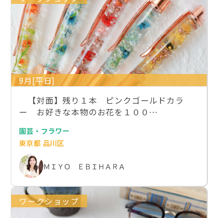
9月[平日]
【対面】残り１本 ピンクゴールドカラ
ー お好きな本物のお花を１００…
園芸・フラワー
東京都 品川区
ＭＩＹＯ ＥＢＩＨＡＲＡ
ワークショップ