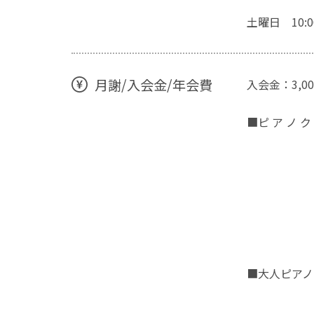
土曜日 10:00
月謝/入会金/年会費
入会金：3,0
■ピ ア ノ 
（月3～
30分
45分レ
■大人ピアノ
30分レ