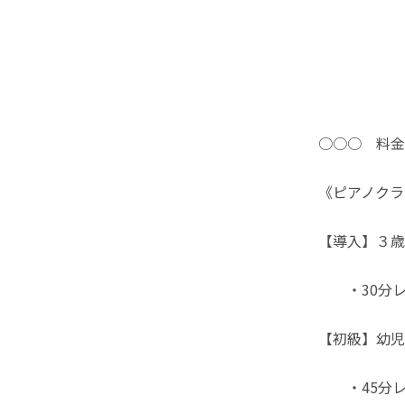
60分レ
○○○ 料金
《ピアノクラ
【導入】３歳
・30分レッ
【初級】幼児
・45分レッ