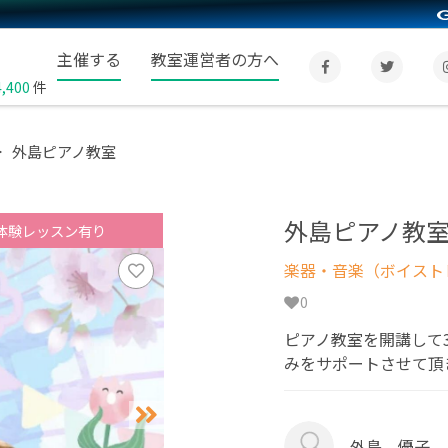
主催する
教室運営者の方へ
4,400
件
外島ピアノ教室
外島ピアノ教
体験レッスン有り
楽器・音楽（ボイスト
0
ピアノ教室を開講して
みをサポートさせて頂
外島 優子