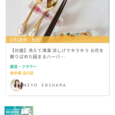
8月[週末・祝日]
【対面】洗えて清潔 涼しげでキラキラ お花を
散りばめた固まるハーバ…
園芸・フラワー
東京都 品川区
ＭＩＹＯ ＥＢＩＨＡＲＡ