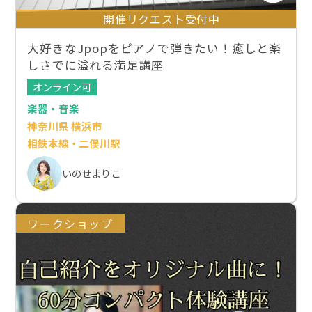
開催リクエスト受付中
大好きなJpopをピアノで弾きたい！癒しと楽
しさでに溢れる満足講座
オンライン可
楽器・音楽
神奈川県 横浜市
相鉄本線・二俣川駅
いのせまりこ
ワークショップ