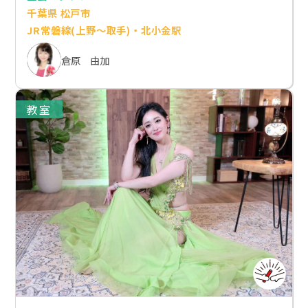
千葉県 松戸市
JR常磐線(上野～取手)・北小金駅
倉原 由加
教室