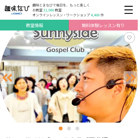
趣味とまなびで毎日を、もっと楽しく
お教室
21,000
教室
オンラインレッスン・ワークショップ
4,400
件
教室情報
無料体験レッスン有り