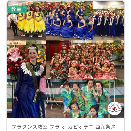
教室
フラダンス教室 フラ オ カピオラニ 西九条ス