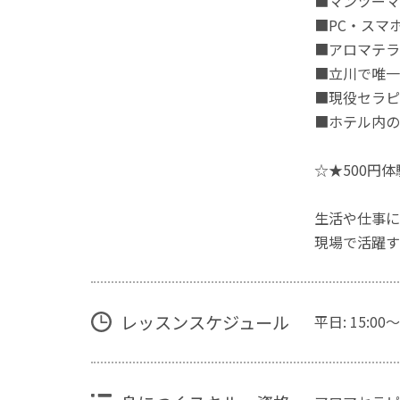
■マンツーマ
■PC・スマ
■アロマテラ
■立川で唯一
■現役セラピ
■ホテル内の
☆★500円
生活や仕事に
現場で活躍す
レッスンスケジュール
平日: 15:00