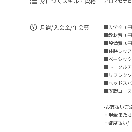
身につくスキル・資格
アロマセラピ
月謝/入会金/年会費
■入学金: 0
■教材費: 0
■設備費: 0
■体験レッスン:
■ベーシックア
■トータルアロマ
■リフレクソロ
■ヘッドスパコー
■就職コース
-お支払い方法
・現金または
・都度払い/