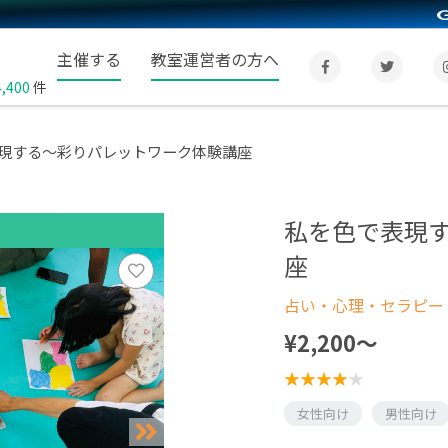
主催する
教室運営者の方へ
4,400
件
現する～彩りパレットワーク体験講座
私を色で表現
座
占い・心理・セラピー
¥2,200〜
女性向け
男性向け