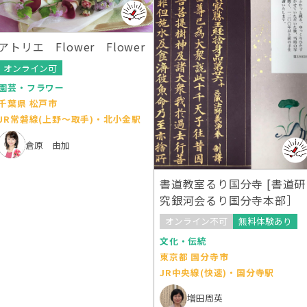
アトリエ Flower Flower
オンライン可
園芸・フラワー
千葉県 松戸市
JR常磐線(上野～取手)・北小金駅
倉原 由加
書道教室るり国分寺 [書道研
究銀河会るり国分寺本部］
オンライン不可
無料体験あり
文化・伝統
東京都 国分寺市
JR中央線(快速)・国分寺駅
増田周英