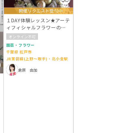
開催リクエスト受付中
１DAY体験レッスン★アーテ
ィフィシャルフラワーの全
面リース
オンライン不可
園芸・フラワー
千葉県 松戸市
JR常磐線(上野～取手)・北小金駅
倉原 由加