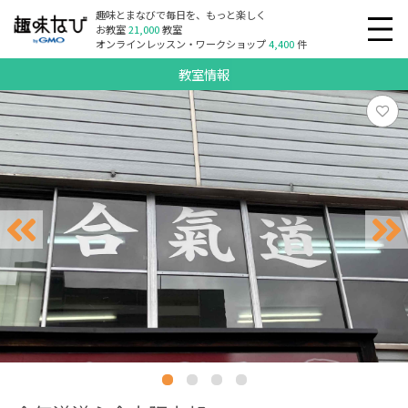
趣味とまなびで毎日を、もっと楽しく
お教室
21,000
教室
オンラインレッスン・ワークショップ
4,400
件
教室情報