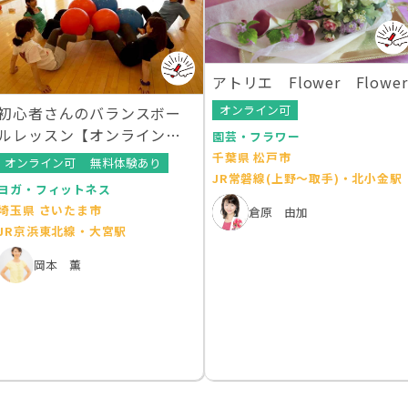
アトリエ Flower Flower
オンライン可
初心者さんのバランスボー
ルレッスン【オンラインレ
園芸・フラワー
ッスンあり】
千葉県 松戸市
オンライン可
無料体験あり
JR常磐線(上野～取手)・北小金駅
ヨガ・フィットネス
埼玉県 さいたま市
倉原 由加
JR京浜東北線・大宮駅
岡本 薫