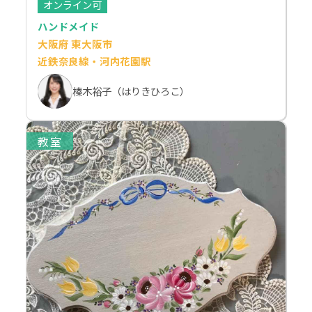
オンライン可
ハンドメイド
大阪府 東大阪市
近鉄奈良線・河内花園駅
榛木裕子（はりきひろこ）
教室