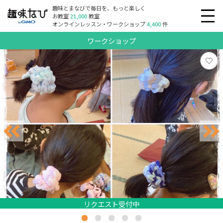
趣味とまなびで毎日を、もっと楽しく
お教室
21,000
教室
オンラインレッスン・ワークショップ
4,400
件
ワークショップ
リクエスト受付中
リクエスト受付中
リクエスト受付中
リクエスト受付中
リクエスト受付中
リクエスト受付中