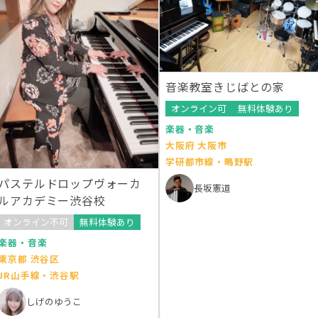
音楽教室きじばとの家
オンライン可
無料体験あり
楽器・音楽
大阪府 大阪市
学研都市線・鴫野駅
パステルドロップヴォーカ
長坂憲道
ルアカデミー渋谷校
オンライン不可
無料体験あり
楽器・音楽
東京都 渋谷区
JR山手線・渋谷駅
しげのゆうこ