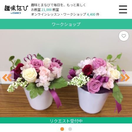
趣味とまなびで毎日を、もっと楽しく
お教室
21,000
教室
オンラインレッスン・ワークショップ
4,400
件
ワークショップ
リクエスト受付中
リクエスト受付中
リクエスト受付中