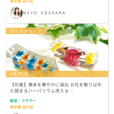
東京都 品川区
ＭＩＹＯ ＥＢＩＨＡＲＡ
ワークショップ
9月[平日]
【対面】食卓を華やかに演出 お花を散りばめ
た固まるハーバリウム洗える…
園芸・フラワー
東京都 品川区