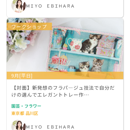
ＭＩＹＯ ＥＢＩＨＡＲＡ
ワークショップ
9月[平日]
【対面】新発想のフラパ―ジュ技法で自分だ
けの選んでエレガントトレー作…
園芸・フラワー
東京都 品川区
ＭＩＹＯ ＥＢＩＨＡＲＡ