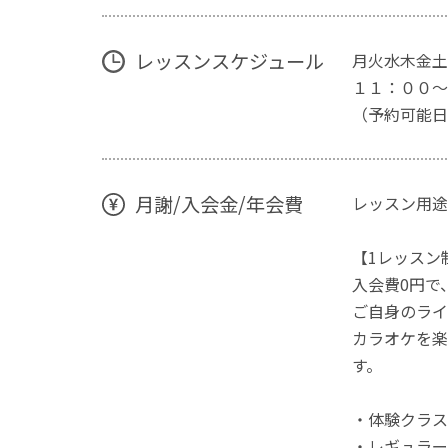
レッスンスケジュール
月火水木金土
１１：００〜
（予約可能日
月謝/入会金/年会費
レッスン用途
【1レッスン
入会費0円で
ご自身のライ
カラオケを楽
す。
・体験クラス 
・レギュラーク