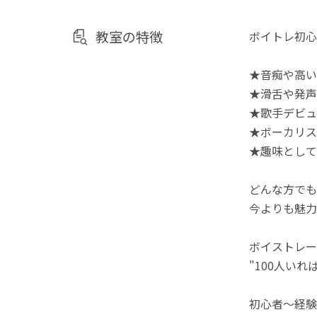
教室の特徴
ボイトレ初心
★音痴や高い
★滑舌や発声
★歌手デビュ
★ボーカリス
★趣味として
どんな方でも
今よりも魅力
ボイストレー
"100人い
初心者〜経験