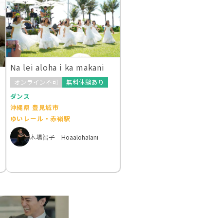
Na lei aloha i ka makani
オンライン不可
無料体験あり
ダンス
沖縄県 豊見城市
ゆいレール・赤嶺駅
木場智子 Hoaalohalani