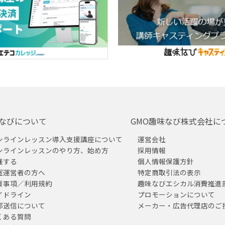
なびについて
GMO趣味なび株式会社に
ンラインレッスン導入支援講座について
運営会社
ンラインレッスンのやり方、始め方
採用情報
催する
個人情報保護方針
室運営者の方へ
特定商取引法の表示
責事項／利用規約
趣味なびエシカル消費推進
イドライン
プロモーションについて
部送信について
メーカー・広告代理店のご
くある質問