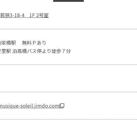
狭3-18-4 1F 2号室
美栄橋駅 無料Ｐあり
安里駅 泊高橋バス停より徒歩７分
musique-soleil.jimdo.com