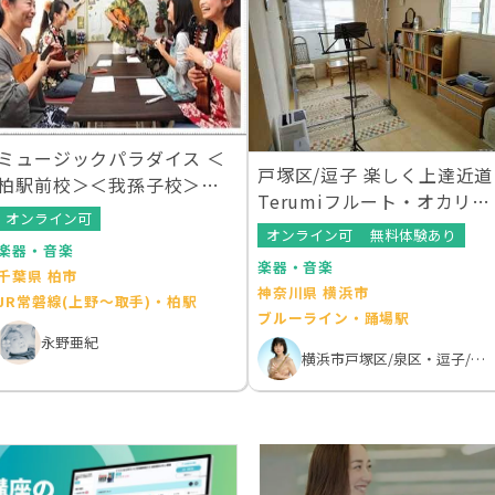
ミュージックパラダイス ＜
戸塚区/逗子 楽しく上達近道
柏駅前校＞＜我孫子校＞＜
Terumiフルート・オカリナ
那覇校＞
オンライン可
Studio
オンライン可
無料体験あり
楽器・音楽
楽器・音楽
千葉県 柏市
神奈川県 横浜市
JR常磐線(上野～取手)・柏駅
ブルーライン・踊場駅
永野亜紀
横浜市戸塚区/泉区・逗子/鎌倉 楽しく上達近道Terumiフルート・オカリナ・リコーダー教室