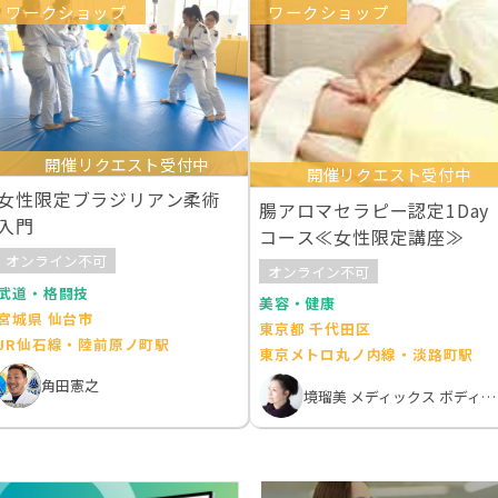
ワークショップ
ワークショップ
開催リクエスト受付中
開催リクエスト受付中
女性限定ブラジリアン柔術
腸アロマセラピー認定1Day
入門
コース≪女性限定講座≫
オンライン不可
オンライン不可
武道・格闘技
美容・健康
宮城県 仙台市
東京都 千代田区
JR仙石線・陸前原ノ町駅
東京メトロ丸ノ内線・淡路町駅
角田憲之
境瑠美 メディックス ボディバランスアカデミー東京御茶ノ水校