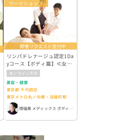
ワークショップ
開催リクエスト受付中
リンパドレナージュ認定1Da
yコース【ボディ篇】≪女性
限定講座≫
オンライン不可
美容・健康
東京都 千代田区
東京メトロ丸ノ内線・淡路町駅
境瑠美 メディックス ボディバランスアカデミー東京御茶ノ水校