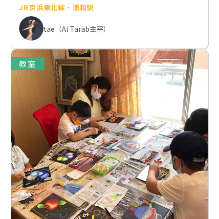
JR京浜東北線・浦和駅
tae（Al Tarab主宰）
教室