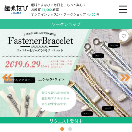
趣味とまなびで毎日を、もっと楽しく
お教室
21,000
教室
オンラインレッスン・ワークショップ
4,400
件
ワークショップ
リクエスト受付中
リクエスト受付中
リクエスト受付中