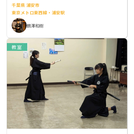
千葉県 浦安市
東京メトロ東西線・浦安駅
鶴澤和樹
教室