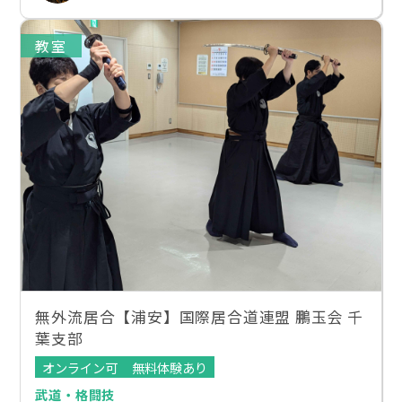
教室
無外流居合【浦安】国際居合道連盟 鵬玉会 千
葉支部
オンライン可
無料体験あり
武道・格闘技