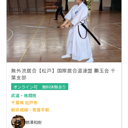
無外流居合【松戸】国際居合道連盟 鵬玉会 千
葉支部
オンライン可
無料体験あり
武道・格闘技
千葉県 松戸市
新京成線・常盤平駅
鶴澤和樹