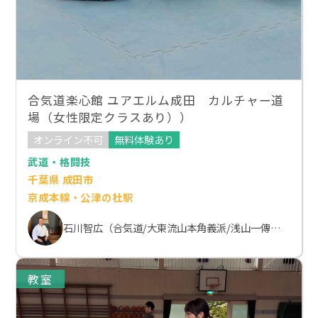
合気道楽心館 ユアエルム成田 カルチャー道
場（女性限定クラスあり））
オンライン不可
無料体験あり
武道・格闘技
千葉県 成田市
京成本線・公津の杜駅
石川智広（合気道/大東流山本角義派/浅山一傳流体術）
教室