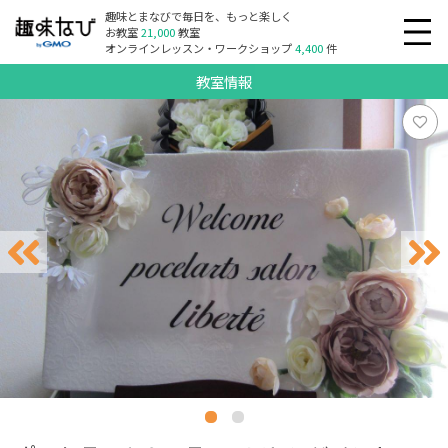
趣味とまなびで毎日を、もっと楽しく
お教室
21,000
教室
オンラインレッスン・ワークショップ
4,400
件
教室情報