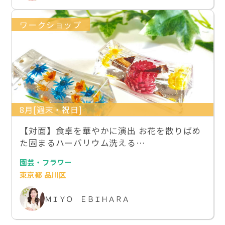
ワークショップ
8月[週末・祝日]
【対面】食卓を華やかに演出 お花を散りばめ
た固まるハーバリウム洗える…
園芸・フラワー
東京都 品川区
ＭＩＹＯ ＥＢＩＨＡＲＡ