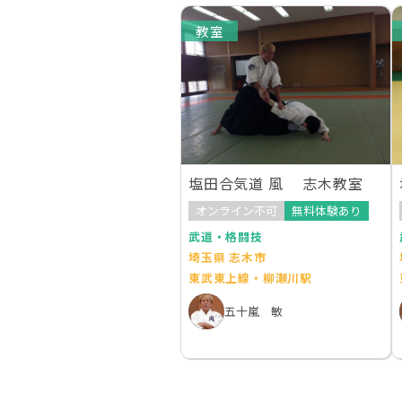
教室
塩田合気道 風 志木教室
オンライン不可
無料体験あり
武道・格闘技
埼玉県 志木市
東武東上線・柳瀬川駅
五十嵐 敏