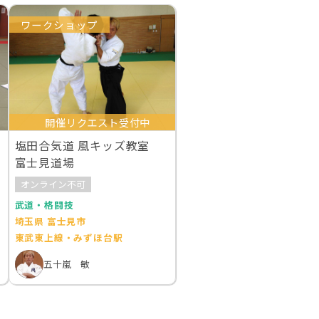
ワークショップ
開催リクエスト受付中
塩田合気道 風キッズ教室
富士見道場
オンライン不可
武道・格闘技
埼玉県 富士見市
東武東上線・みずほ台駅
五十嵐 敏