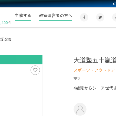
主催する
教室運営者の方へ
4,400
件
嵐道場
大道塾五十嵐
スポーツ・アウトドア
0
4歳児からシニア世代