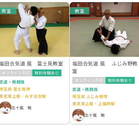
教室
教室
塩田合気道 風 富士見教室
塩田合気道 風 ふじみ野教
室
オンライン不可
無料体験あり
オンライン不可
無料体験あり
武道・格闘技
埼玉県 富士見市
武道・格闘技
東武東上線・みずほ台駅
埼玉県 ふじみ野市
東武東上線・上福岡駅
五十嵐 敏
五十嵐 敏