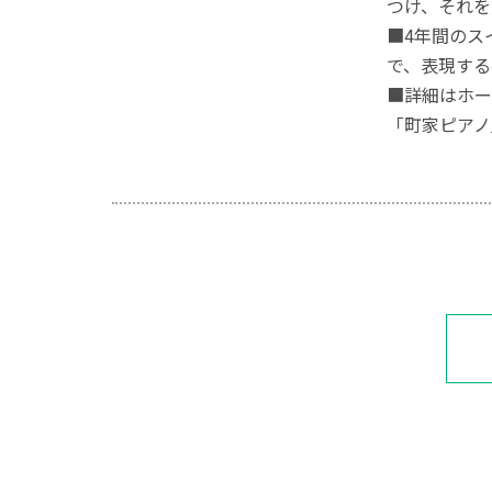
つけ、それを
■4年間のス
で、表現する
■詳細はホー
「町家ピアノ