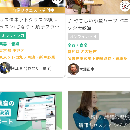
開催リクエスト受付中
カスタネットクラス体験レ
♪ やさしい小型ハープ ベニ
ッスン(さなり・順子フラメ
ッシモ教室
ンコ教室)
オンライン可
オンライン不可
楽器・音楽
楽器・音楽
東京都 中野区
愛知県 名古屋市
東京メトロ丸ノ内線・新中野駅
名古屋市営地下鉄桜通線・徳重駅
棚田順子( さなり・順子)
大畑正幸