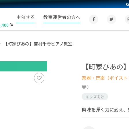
主催する
教室運営者の方へ
4,400
件
【町家ぴあの】吉村千尋ピアノ教室
【町家ぴあの
楽器・音楽（ボイスト
0
キッズ向け
興味を弾く力に変え、