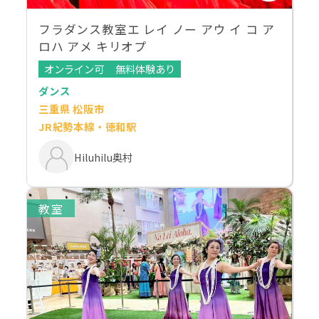
フラダンス教室エ レイ ノー アウ イ コ ア
ロハ アメ キリオプ
オンライン可
無料体験あり
ダンス
三重県 松阪市
JR紀勢本線・徳和駅
Hiluhilu奥村
教室