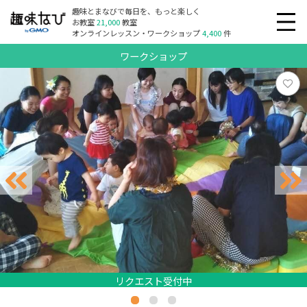
趣味とまなびで毎日を、もっと楽しく
お教室
21,000
教室
オンラインレッスン・ワークショップ
4,400
件
ワークショップ
リクエスト受付中
リクエスト受付中
リクエスト受付中
リクエスト受付中