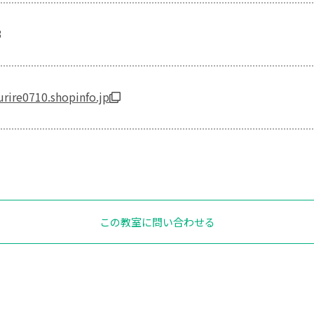
3
urire0710.shopinfo.jp
この教室に問い合わせる