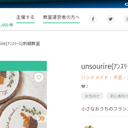
主催する
教室運営者の方へ
4,400
件
rire(ｱﾝｽﾘｰﾙ)刺繍教室
unsourire(ｱ
ハンドメイド・手芸・
2
女性向け
初心者向
小さなおうちのフラン