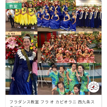
教室
フラダンス教室 フラ オ カピオラニ 西九条ス