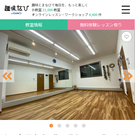
趣味とまなびで毎日を、もっと楽しく
お教室
21,000
教室
オンラインレッスン・ワークショップ
4,400
件
教室情報
無料体験レッスン有り