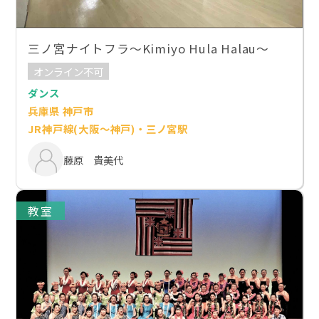
三ノ宮ナイトフラ～Kimiyo Hula Halau～
オンライン不可
ダンス
兵庫県 神戸市
JR神戸線(大阪～神戸)・三ノ宮駅
藤原 貴美代
教室