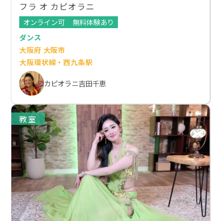
フラ オ カピオラニ
オンライン可
無料体験あり
ダンス
大阪府 大阪市
大阪環状線・西九条駅
カピオラニ吉田千恵
教室