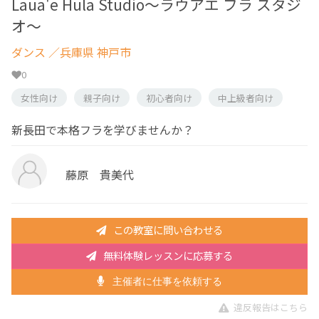
Laua'e Hula Studio～ラウアエ フラ スタジ
オ～
ダンス
／兵庫県 神戸市
0
女性向け
親子向け
初心者向け
中上級者向け
新長田で本格フラを学びませんか？
藤原 貴美代
この教室に問い合わせる
無料体験レッスンに応募する
主催者に仕事を依頼する
違反報告はこちら