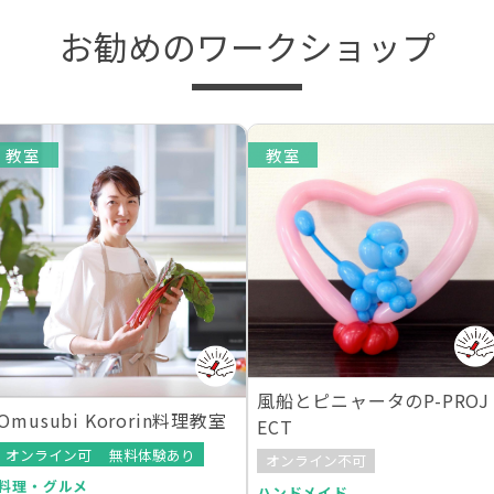
お勧めのワークショップ
教室
教室
風船とピニャータのP-PROJ
Omusubi Kororin料理教室
ECT
オンライン可
無料体験あり
オンライン不可
料理・グルメ
ハンドメイド