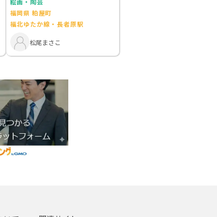
絵画・陶芸
福岡県 粕屋町
福北ゆたか線・長者原駅
松尾まさこ