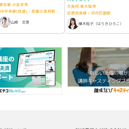
東京都 小金井市
大阪府 東大阪市
JR中央線(快速)・武蔵小金井駅
近鉄奈良線・河内花園駅
山崎 文恵
榛木裕子（はりきひろこ）