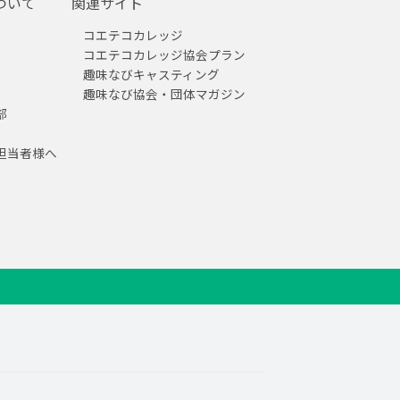
ついて
関連サイト
コエテコカレッジ
コエテコカレッジ協会プラン
趣味なびキャスティング
趣味なび協会・団体マガジン
部
担当者様へ