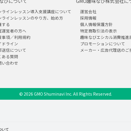
なびについて
GMO趣味なび株式会社に
ンラインレッスン導入支援講座について
運営会社
ンラインレッスンのやり方、始め方
採用情報
催する
個人情報保護方針
室運営者の方へ
特定商取引法の表示
責事項／利用規約
趣味なびエシカル消費推進
イドライン
プロモーションについて
部送信について
メーカー・広告代理店のご
くある質問
問い合わせ
© 2026 GMO Shuminavi Inc. All Rights Reserved.