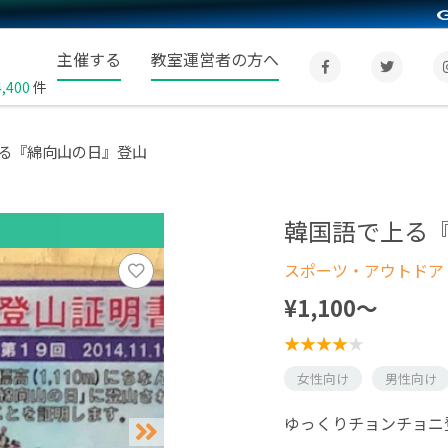
主催する
教室運営者の方へ
4,400
件
る『綿向山の日』登山
韓国語で上る
スポーツ・アウトドア
¥1,100〜
女性向け
男性向け
ゆっくりチョンチョニ