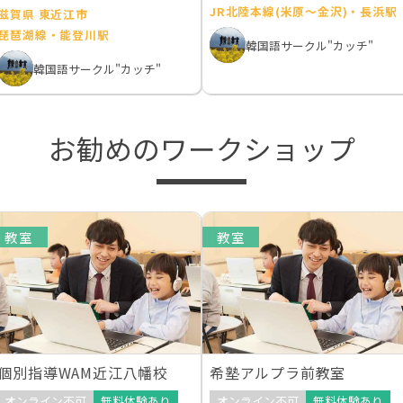
JR北陸本線(米原～金沢)・長浜駅
滋賀県 東近江市
琵琶湖線・能登川駅
韓国語サークル"カッチ"
韓国語サークル"カッチ"
お勧めのワークショップ
教室
教室
個別指導WAM近江八幡校
希塾アルプラ前教室
オンライン不可
無料体験あり
オンライン不可
無料体験あり