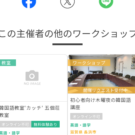
この主催者の他のワークショッ
教室
ワークショップ
開催リクエスト受付中
初心者向け木曜夜の韓国語
講座
韓国語教室'カッチ' 五個荘
教室
オンライン不可
オンライン不可
無料体験あり
英語・語学
滋賀県 長浜市
英語・語学