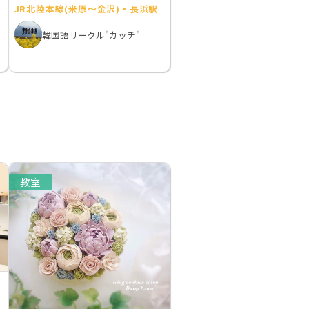
JR北陸本線(米原～金沢)・長浜駅
韓国語サークル"カッチ"
教室