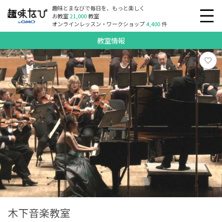
趣味とまなびで毎日を、もっと楽しく
お教室
21,000
教室
オンラインレッスン・ワークショップ
4,400
件
教室情報
木下音楽教室