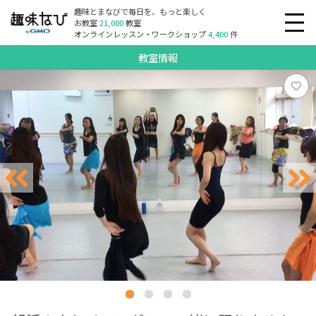
趣味とまなびで毎日を、もっと楽しく
お教室
21,000
教室
オンラインレッスン・ワークショップ
4,400
件
教室情報