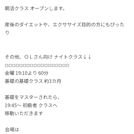
朝活クラス オープンします。
産後のダイエットや、エクササイズ目的の方にもぴった
り
その他、ＯＬさん向け ナイトクラス↓↓
◽︎◽︎◽︎◽︎◽︎◽︎◽︎◽︎◽︎◽︎◽︎◽︎◽︎◽︎◽︎◽︎◽︎◽︎
金曜 19:10より 60分
基礎の基礎クラス 約3カ月
基礎をマスターされたら、
19:45〜 初級者 クラスへ
移動いただきます
会場は