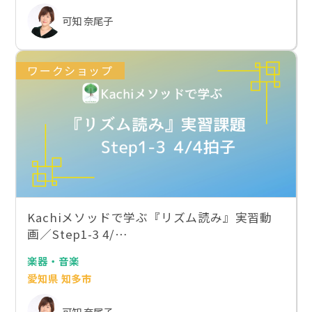
可知 奈尾子
ワークショップ
Kachiメソッドで学ぶ『リズム読み』実習動
画／Step1-3 4/…
楽器・音楽
愛知県 知多市
可知 奈尾子