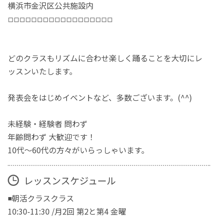
横浜市金沢区公共施設内
◽︎◽︎◽︎◽︎◽︎◽︎◽︎◽︎◽︎◽︎◽︎◽︎◽︎◽︎◽︎◽︎◽︎◽︎
どのクラスもリズムに合わせ楽しく踊ることを大切にレ
ッスンいたします。
発表会をはじめイベントなど、多数ございます。(^^)
未経験・経験者 問わず
年齢問わず 大歓迎です！
10代〜60代の方々がいらっしゃいます。
レッスンスケジュール
◾️朝活クラスクラス
10:30-11:30 /月2回 第2と第4 金曜