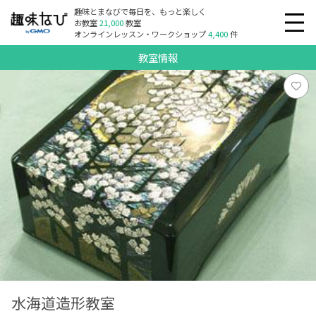
趣味とまなびで毎日を、もっと楽しく
お教室
21,000
教室
オンラインレッスン・ワークショップ
4,400
件
教室情報
水海道造形教室