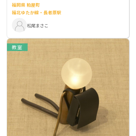
福岡県 粕屋町
福北ゆたか線・長者原駅
松尾まさこ
教室