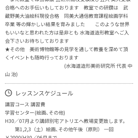
合格へのお手伝いもしております 教室での研鑽は 武
蔵野美大油絵科現役合格 同美大通信教育課程絵画学科
卒業 等の輝かしい結果を育みました このような世界
もいいなと思われた方は是非とも 水海道造形教室へご入
会下さいお待ちしております
★その他 美術博物館等の見学を通して教養を深めて頂
くイベントも随時行っております
(水海道造形美術研究所 代表 中
山 治)
レッスンスケジュール
講習コース 講習費
学習センター(絵画､その他)
H30／07月より講師別宅アトリエへ教場変更致します。
第1,2,3（土）絵画､その他午後（原則） 一回
￥2000(H30／06月まで。