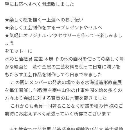
望にお応へすべく開講致しました
★楽しく絵を描く→上達へのお手伝い
★楽しく工芸制作をする→プレゼントやセルへ
★気軽にオリジナル･アクセサリーを作って→楽しみまし
ょう
をモットーに
水彩と油絵具 鉛筆 木炭 その他の画材を使っての楽しく豊
かな絵画と 漆や金属の工芸材料を使って日常に潤いを
もたらす工芸作品を制作して今日まで来ました
この間にメンバーの発表の場である水海道造形教室展
を毎年開催し 当教室主宰中山治の仕事仲間を始め多くの
方々より会員に対する賞賛のお言葉を戴きました
これからも会員一同奢ることなく研鑽を積み皆 様のご
期待にお応えすべく頑張っていく所存でございます
また教室では公募展 芸術系高校受験及び芸大 美大受験