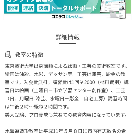
詳細情報
教室の特徴
東京藝術大学出身講師による絵画・工芸の美術教室です。
絵画は油彩、水彩、デッサン等。工芸は漆芸、彫金の教
室です。入会費無料。講習費は1回￥2000（材料費別）講
習日は絵画（土曜日－市立学習センター創作室）、工芸
（日、月曜日-漆芸、水曜日－彫金＝自宅工房）講習時間
は午後２時～概ね２時間です。
美大受験、プロ養成も兼ねての教育内容になっています。
水海道造形教室は平成11年５月８日に市内有志数名の希