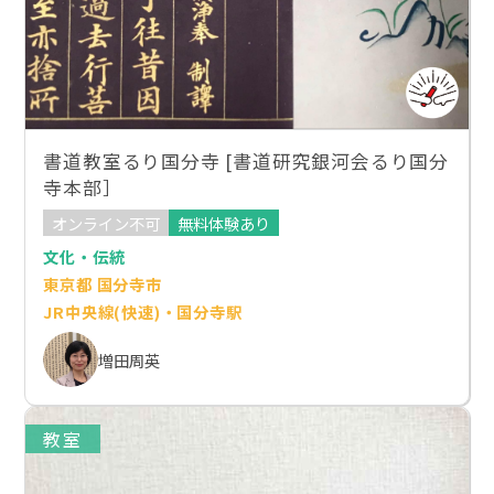
書道教室るり国分寺 [書道研究銀河会るり国分
寺本部］
オンライン不可
無料体験あり
文化・伝統
東京都 国分寺市
JR中央線(快速)・国分寺駅
増田周英
教室