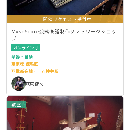
開催リクエスト受付中
MuseScore公式楽譜制作ソフトワークショッ
プ
オンライン可
楽器・音楽
東京都 練馬区
西武新宿線・上石神井駅
萩原 健也
教室