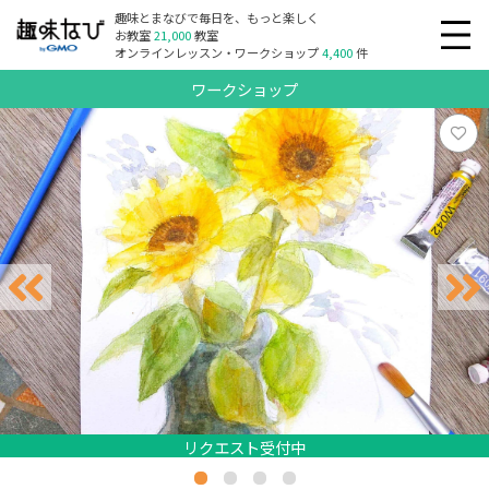
趣味とまなびで毎日を、もっと楽しく
お教室
21,000
教室
オンラインレッスン・ワークショップ
4,400
件
ワークショップ
リクエスト受付中
リクエスト受付中
リクエスト受付中
リクエスト受付中
リクエスト受付中