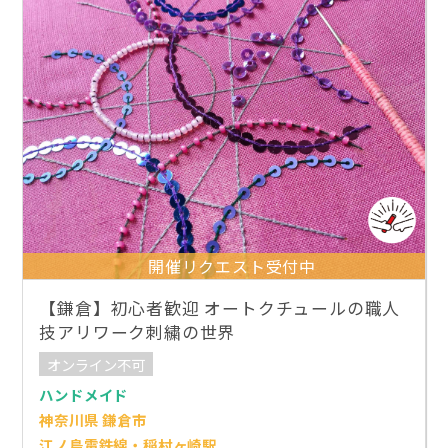
開催リクエスト受付中
【鎌倉】初心者歓迎 オートクチュールの職人
技アリワーク刺繍の世界
オンライン不可
ハンドメイド
神奈川県 鎌倉市
江ノ島電鉄線・稲村ヶ崎駅