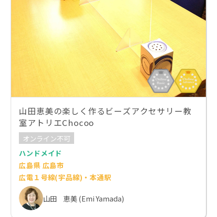
山田恵美の楽しく作るビーズアクセサリー教
室アトリエChocoo
オンライン不可
ハンドメイド
広島県 広島市
広電１号線(宇品線)・本通駅
山田 恵美 (Emi Yamada)