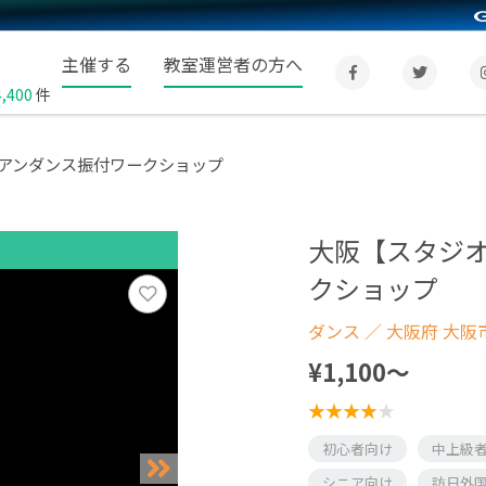
主催する
教室運営者の方へ
4,400
件
アンダンス振付ワークショップ
大阪【スタジ
クショップ
ダンス
／ 大阪府 大阪
¥1,100〜
初心者向け
中上級
シニア向け
訪日外