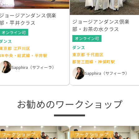
ジョージアンダンス倶楽
ジョージアンダンス倶楽
部・平井クラス
部・お茶の水クラス
オンライン可
オンライン可
ダンス
ダンス
東京都 江戸川区
東京都 千代田区
JR中央・総武線・平井駅
都営三田線・神保町駅
Sapphira（サフィーラ）
Sapphira（サフィーラ）
お勧めのワークショップ
ワークショップ
ワークショップ