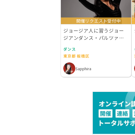
開催リクエスト受付中
ジョージア人に習うジョー
ジアンダンス・パルツァ振
付WS（東京）
ダンス
東京都 板橋区
Sapphira