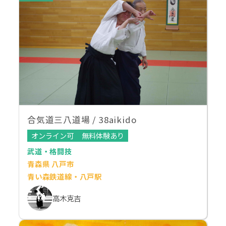
合気道三八道場 / 38aikido
オンライン可
無料体験あり
武道・格闘技
青森県 八戸市
青い森鉄道線・八戸駅
高木克吉