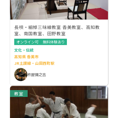
長唄・細棹三味線教室 香美教室、高知教
室、南国教室、田野教室
オンライン可
無料体験あり
文化・伝統
高知県 香美市
JR土讃線・山田西町駅
杵屋彌之吉
教室