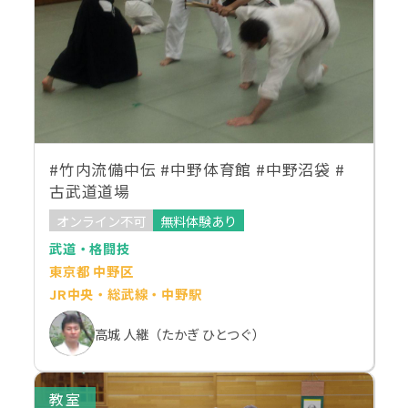
#竹内流備中伝 #中野体育館 #中野沼袋 #
古武道道場
オンライン不可
無料体験あり
武道・格闘技
東京都 中野区
JR中央・総武線・中野駅
高城 人継（たかぎ ひとつぐ）
教室