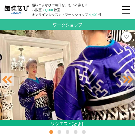
趣味とまなびで毎日を、もっと楽しく
お教室
21,000
教室
オンラインレッスン・ワークショップ
4,400
件
ワークショップ
リクエスト受付中
リクエスト受付中
リクエスト受付中
リクエスト受付中
リクエスト受付中
リクエスト受付中