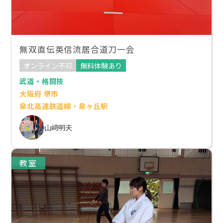
無双直伝英信流居合道刀一会
オンライン不可
無料体験あり
武道・格闘技
大阪府 堺市
泉北高速鉄道線・泉ヶ丘駅
山﨑明夫
教室