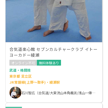
合気道楽心館 セブンカルチャークラブ イトー
ヨーカドー綾瀬
オンライン不可
無料体験あり
武道・格闘技
東京都 足立区
JR常磐線(上野～取手)・綾瀬駅
石川智広（合気道/大東流山本角義派/浅山一傳流体術）