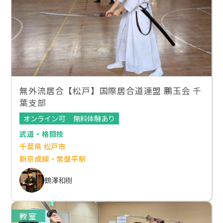
無外流居合【松戸】国際居合道連盟 鵬玉会 千
葉支部
オンライン可
無料体験あり
武道・格闘技
千葉県 松戸市
新京成線・常盤平駅
鶴澤和樹
教室