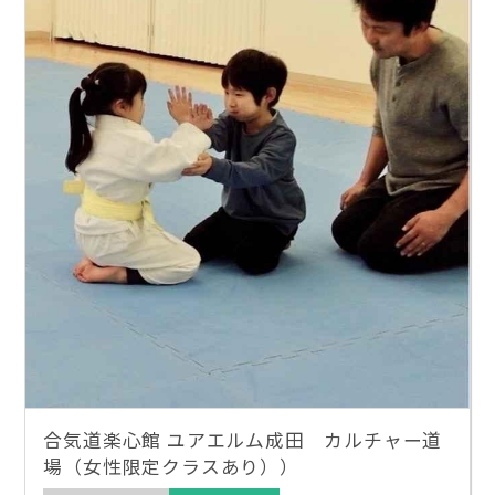
合気道楽心館 ユアエルム成田 カルチャー道
場（女性限定クラスあり））