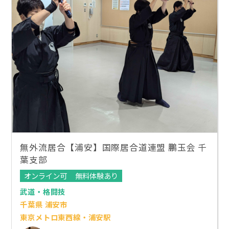
無外流居合【浦安】国際居合道連盟 鵬玉会 千
葉支部
オンライン可
無料体験あり
武道・格闘技
千葉県 浦安市
東京メトロ東西線・浦安駅