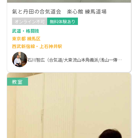
氣と丹田の合気道会 楽心館 練馬道場
オンライン不可
無料体験あり
武道・格闘技
東京都 練馬区
西武新宿線・上石神井駅
石川智広（合気道/大東流山本角義派/浅山一傳流体術）
教室