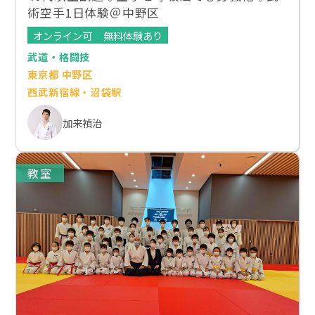
術空手1日体験＠中野区
オンライン可
無料体験あり
武道・格闘技
東京都 中野区
西武新宿線・沼袋駅
加来禎治
教室