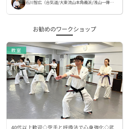
石川智広（合気道/大東流山本角義派/浅山一傳流体術）
お勧めのワークショップ
教室
40代以上歓迎◇空手と呼吸法で心身強化◇武