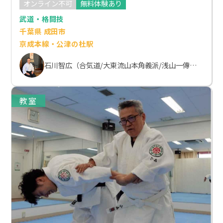
オンライン不可
無料体験あり
武道・格闘技
千葉県 成田市
京成本線・公津の杜駅
石川智広（合気道/大東流山本角義派/浅山一傳流体術）
教室