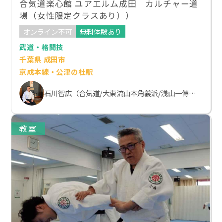
合気道楽心館 ユアエルム成田 カルチャー道
場（女性限定クラスあり））
オンライン不可
無料体験あり
武道・格闘技
千葉県 成田市
京成本線・公津の杜駅
石川智広（合気道/大東流山本角義派/浅山一傳流体術）
教室