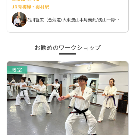
JR青梅線・羽村駅
石川智広（合気道/大東流山本角義派/浅山一傳流体術）
お勧めのワークショップ
教室