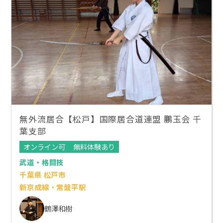
無外流居合【松戸】国際居合道連盟 鵬玉会 千
葉支部
オンライン可
無料体験あり
武道・格闘技
千葉県 松戸市
新京成線・常盤平駅
鶴澤和樹