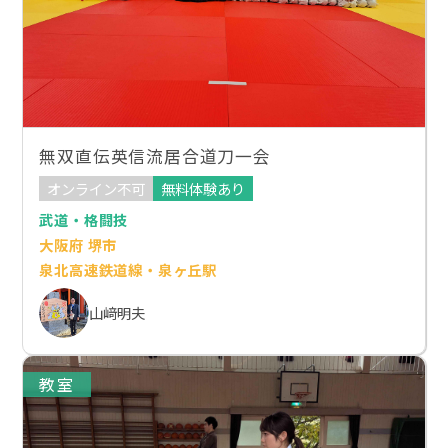
無双直伝英信流居合道刀一会
オンライン不可
無料体験あり
武道・格闘技
大阪府 堺市
泉北高速鉄道線・泉ヶ丘駅
山﨑明夫
教室