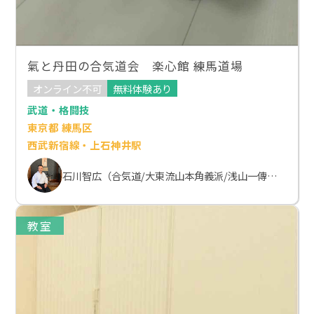
氣と丹田の合気道会 楽心館 練馬道場
オンライン不可
無料体験あり
武道・格闘技
東京都 練馬区
西武新宿線・上石神井駅
石川智広（合気道/大東流山本角義派/浅山一傳流体術）
教室