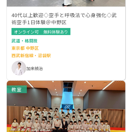
40代以上歓迎◇空手と呼吸法で心身強化◇武
術空手1日体験＠中野区
オンライン可
無料体験あり
武道・格闘技
東京都 中野区
西武新宿線・沼袋駅
加来禎治
教室