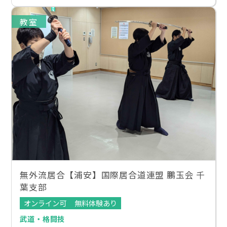
教室
無外流居合【浦安】国際居合道連盟 鵬玉会 千
葉支部
オンライン可
無料体験あり
武道・格闘技