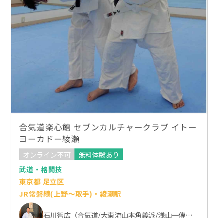
合気道楽心館 セブンカルチャークラブ イトー
ヨーカドー綾瀬
オンライン不可
無料体験あり
武道・格闘技
東京都 足立区
JR常磐線(上野～取手)・綾瀬駅
石川智広（合気道/大東流山本角義派/浅山一傳流体術）