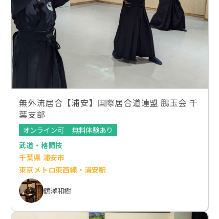
無外流居合【浦安】国際居合道連盟 鵬玉会 千
葉支部
オンライン可
無料体験あり
武道・格闘技
千葉県 浦安市
東京メトロ東西線・浦安駅
鶴澤和樹