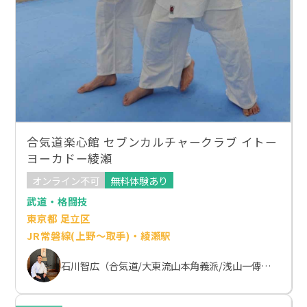
合気道楽心館 セブンカルチャークラブ イトー
ヨーカドー綾瀬
オンライン不可
無料体験あり
武道・格闘技
東京都 足立区
JR常磐線(上野～取手)・綾瀬駅
石川智広（合気道/大東流山本角義派/浅山一傳流体術）