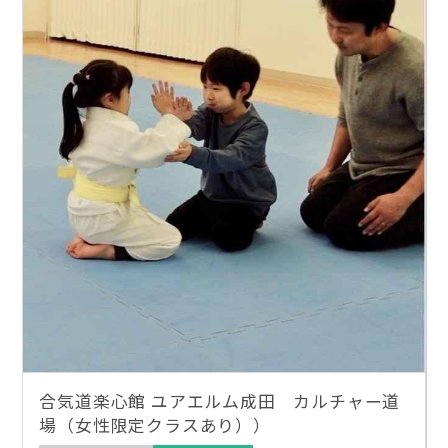
合気道楽心館 ユアエルム成田 カルチャー道
場（女性限定クラスあり））