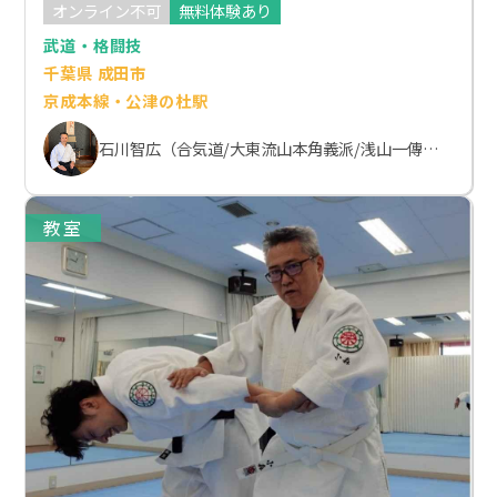
オンライン不可
無料体験あり
武道・格闘技
千葉県 成田市
京成本線・公津の杜駅
石川智広（合気道/大東流山本角義派/浅山一傳流体術）
教室