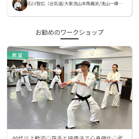
石川智広（合気道/大東流山本角義派/浅山一傳流体術）
お勧めのワークショップ
教室
40代以上歓迎◇空手と呼吸法で心身強化◇武