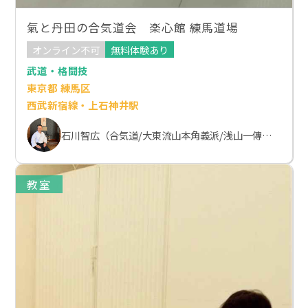
氣と丹田の合気道会 楽心館 練馬道場
オンライン不可
無料体験あり
武道・格闘技
東京都 練馬区
西武新宿線・上石神井駅
石川智広（合気道/大東流山本角義派/浅山一傳流体術）
教室