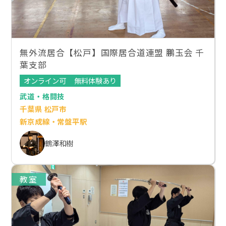
無外流居合【松戸】国際居合道連盟 鵬玉会 千
葉支部
オンライン可
無料体験あり
武道・格闘技
千葉県 松戸市
新京成線・常盤平駅
鶴澤和樹
教室