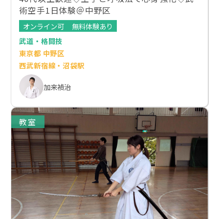
術空手1日体験＠中野区
オンライン可
無料体験あり
武道・格闘技
東京都 中野区
西武新宿線・沼袋駅
加来禎治
教室