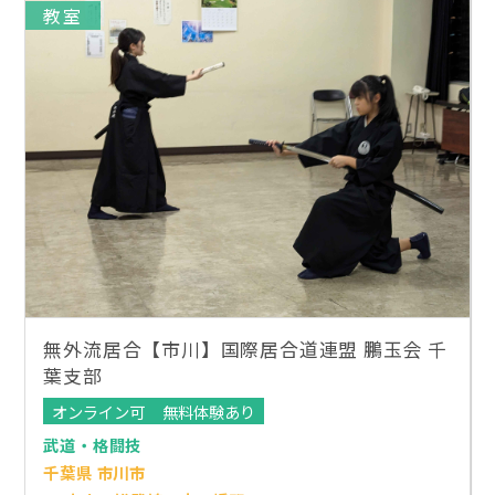
教室
無外流居合【市川】国際居合道連盟 鵬玉会 千
葉支部
オンライン可
無料体験あり
武道・格闘技
千葉県 市川市