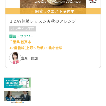
開催リクエスト受付中
１DAY体験レッスン★秋のアレンジ
オンライン不可
園芸・フラワー
千葉県 松戸市
JR常磐線(上野～取手)・北小金駅
倉原 由加