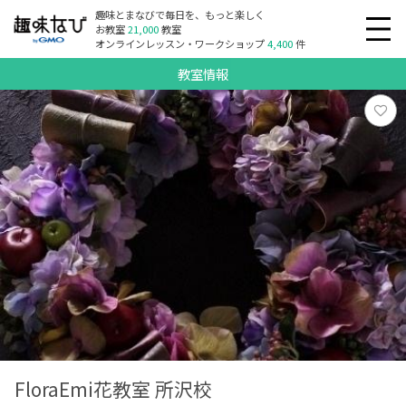
趣味とまなびで毎日を、もっと楽しく
お教室
21,000
教室
オンラインレッスン・ワークショップ
4,400
件
教室情報
FloraEmi花教室 所沢校