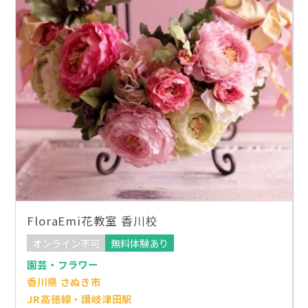
FloraEmi花教室 香川校
オンライン不可
無料体験あり
園芸・フラワー
香川県 さぬき市
JR高徳線・讃岐津田駅