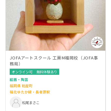
JOFAアートスクール 工房M福岡校（JOFA事
務局）
オンライン可
無料体験あり
絵画・陶芸
福岡県 粕屋町
福北ゆたか線・長者原駅
松尾まさこ