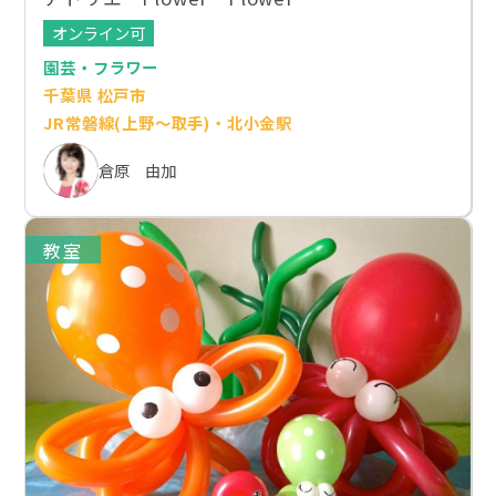
オンライン可
園芸・フラワー
千葉県 松戸市
JR常磐線(上野～取手)・北小金駅
倉原 由加
教室