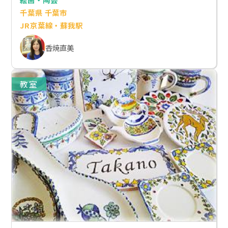
千葉県 千葉市
JR京葉線・蘇我駅
香焼直美
教室