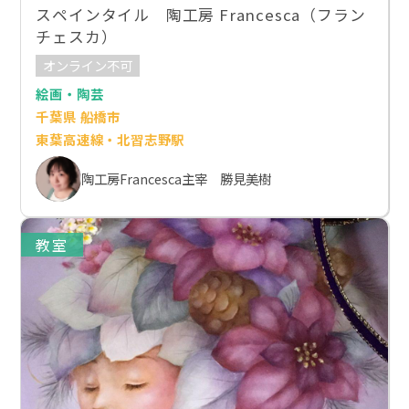
スペインタイル 陶工房 Francesca（フラン
チェスカ）
オンライン不可
絵画・陶芸
千葉県 船橋市
東葉高速線・北習志野駅
陶工房Francesca主宰 勝見美樹
教室