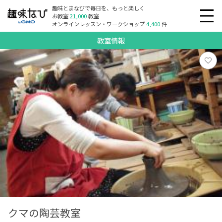
趣味とまなびで毎日を、もっと楽しく
お教室
21,000
教室
オンラインレッスン・ワークショップ
4,400
件
教室情報
クマの陶芸教室