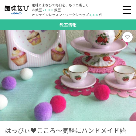
趣味とまなびで毎日を、もっと楽しく
お教室
21,000
教室
オンラインレッスン・ワークショップ
4,400
件
教室情報
はっぴぃ♥こころ～気軽にハンドメイド始