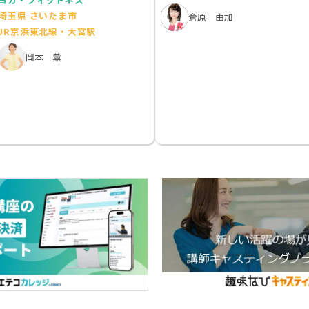
埼玉県 さいたま市
倉原 由加
JR京浜東北線・大宮駅
岡本 薫