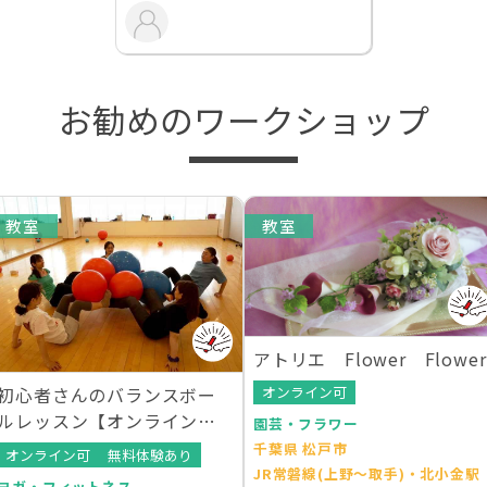
お勧めのワークショップ
教室
教室
アトリエ Flower Flower
オンライン可
初心者さんのバランスボー
ルレッスン【オンラインレ
園芸・フラワー
ッスンあり】
千葉県 松戸市
オンライン可
無料体験あり
JR常磐線(上野～取手)・北小金駅
ヨガ・フィットネス