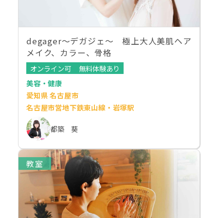
degager～デガジェ～ 極上大人美肌ヘア
メイク、カラー、骨格
オンライン可
無料体験あり
美容・健康
愛知県 名古屋市
名古屋市営地下鉄東山線・岩塚駅
都築 葵
教室