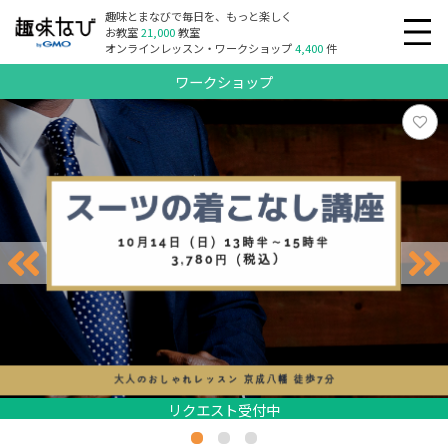
趣味とまなびで毎日を、もっと楽しく
お教室
21,000
教室
オンラインレッスン・ワークショップ
4,400
件
ワークショップ
リクエスト受付中
リクエスト受付中
リクエスト受付中
リクエスト受付中