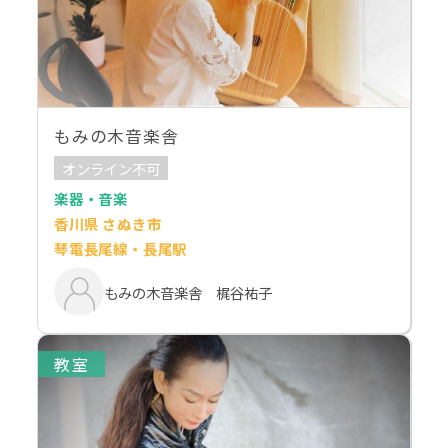
もみの木音楽舎
オンライン不可
楽器・音楽
香川県 さぬき市
琴電長尾線・長尾駅
もみの木音楽舎 梶谷祐子
教室